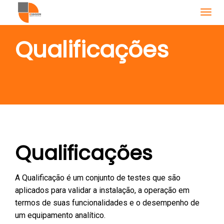
T
o
g
Qualificações
g
l
e
n
a
v
i
g
Qualificações
a
t
i
A Qualificação é um conjunto de testes que são
o
aplicados para validar a instalação, a operação em
n
termos de suas funcionalidades e o desempenho de
um equipamento analítico.